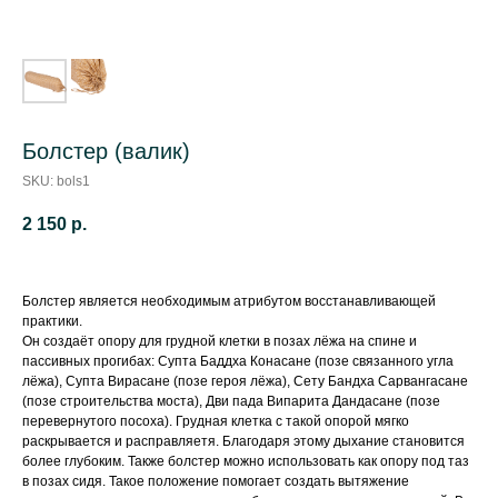
Болстер (валик)
SKU:
bols1
2 150
р.
Болстер является необходимым атрибутом восстанавливающей
практики.
Он создаёт опору для грудной клетки в позах лёжа на спине и
пассивных прогибах: Супта Баддха Конасане (позе связанного угла
лёжа), Супта Вирасане (позе героя лёжа), Сету Бандха Сарвангасане
(позе строительства моста), Дви пада Випарита Дандасане (позе
перевернутого посоха). Грудная клетка с такой опорой мягко
раскрывается и расправляетя. Благодаря этому дыхание становится
более глубоким. Также болстер можно использовать как опору под таз
в позах сидя. Такое положение помогает создать вытяжение