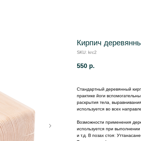
Кирпич деревянн
SKU:
krc2
550
р.
Стандартный деревянный кирп
практике йоги вспомогательн
раскрытия тела, выравнивания
используется во всех направл
Возможности применения дере
используется при выполнении в
и т.д. В позах стоя: Уттанасан