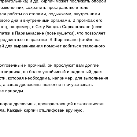
 треугольника) и др. кирпич может послужить опорой
озвоночник, сохранить пространство в теле.
для работы со стопами, лодыжками, внутренними
ого дна и внутренними органами. В прогибах его
стец, например, в Сету Бандха Сарвангасане (позе
патки в Парианкасане (позе кушетки), что позволяет
продвигаться в практике. В Ширшасане (стойке на
чей для выравнивания поможет добиться эталонного
олговечный и прочный, он прослужит вам долгие
го кирпича, он более устойчивый и надежный, дает
ти, которая необходима, например, для выполнения
ь, а запах древесины позволяет почувствовать
ие природы.
 пород древесины, произрастающей в экологически
ала. Каждый кирпич отшлифован вручную.