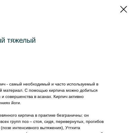
ый тяжелый
ич - самый необходимый и часто используемый в
ый материал. С помощью кирпича можно добиться
 и совершенства в асанах. Кирпич активно
ениях йоги.
вянного кирпича в практике безграничны: он
сех групп поз – стоя, сидя, перевернутых, прогибов
е (позе интенсивного вытяжения), Уттхита