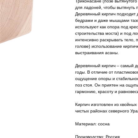
Триконасане (позе вытянутого
для ладоней, чтобы вытянуть п
Деревянный кирпич подходит 
бедрами и даже мышцами тазов
используют как опора под кре
строительства моста) и под ло
интенсивно раскрывать тело, 
голове) использование кирпи
выстраивания асаны.
Деревянный кирпич – самый д
годы. В отличие от пластиково
ощущение опоры и стабильнос
поз стоя. Он приятен на ощуп
гармонию, красоту и равновес
Кирпич изготовлен из хвойных
чистых районах северного Ур
Материал: сосна
Производство: Россия