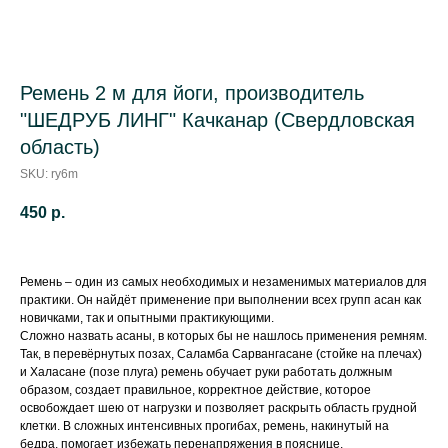
Ремень 2 м для йоги, производитель
"ШЕДРУБ ЛИНГ" Качканар (Свердловская
область)
SKU:
ry6m
450
р.
Ремень – один из самых необходимых и незаменимых материалов для
практики. Он найдёт применение при выполнении всех групп асан как
новичками, так и опытными практикующими.
Сложно назвать асаны, в которых бы не нашлось применения ремням.
Так, в перевёрнутых позах, Саламба Сарвангасане (стойке на плечах)
и Халасане (позе плуга) ремень обучает руки работать должным
образом, создает правильное, корректное действие, которое
освобождает шею от нагрузки и позволяет раскрыть область грудной
клетки. В сложных интенсивных прогибах, ремень, накинутый на
бедра, помогает избежать перенапряжения в пояснице.