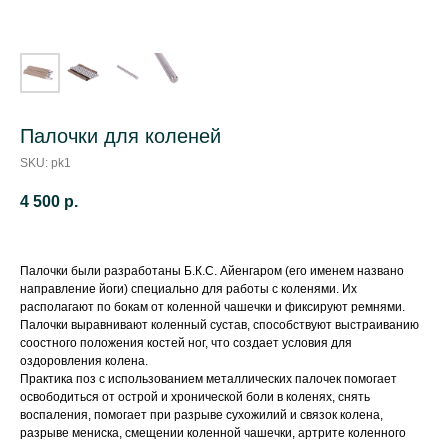
Палочки для коленей
SKU:
pk1
4 500
р.
Палочки были разработаны Б.К.С. Айенгаром (его именем названо
направление йоги) специально для работы с коленями. Их
располагают по бокам от коленной чашечки и фиксируют ремнями.
Палочки выравнивают коленный сустав, способствуют выстраиванию
соостного положения костей ног, что создает условия для
оздоровления колена.
Практика поз с использованием металлических палочек помогает
освободиться от острой и хронической боли в коленях, снять
воспаления, помогает при разрыве сухожилий и связок колена,
разрыве мениска, смещении коленной чашечки, артрите коленного