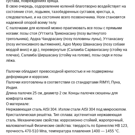
сустава, повреждениях хряща.
В свою очередь, оздоровление коленей благотворно воздействует на
состояние стоп, лодыжек, тазобедренных суставов, крестца, а,
следовательно, и на состояние всего позвоночника. Ноги становятся
надежной опорой всему телу.
С палочками для коленей можно практиковать все позы с прямыми
ногами: позы стоя (Уттхита Триконасану (позу вытянутого
трегольника), Ардха Чандрасану (позу половины луны), Уттанасану
(позу интенсивного вытяжения), Адхо Мукху Шванасану (позу собаки
мордой вниз) и др.), перевернутые (Саламба Сарвангасану (стойку на
плечах), Саламба Ширшасану (стойку на голове), позы сидя и позы
лёжа.
Палочки обладают превосходной крепостью и не подвержены
деформации и коррозии.
Палочки изготовлены в соответствии со стандартами RIMYI, Пуна,
Индия.
Длина палочек 25 см, диаметр 2 см. Концы палочек скошены для
комфорта кожи.
О материале:
Нержавеющая сталь AISI 304. Излом стали AISI 304 под микроскопом.
Кристаллическая решётка. Тип сплава: аустенитная нержавеющая
сталь. Механические свойства: коррозионно стойкий, жаропрочный,
маломагнитный Физические свойства: твердость по Бринеллю HB 123,
прочность 470-510 Мпа, температура плавления 1400 — 1455 °C.